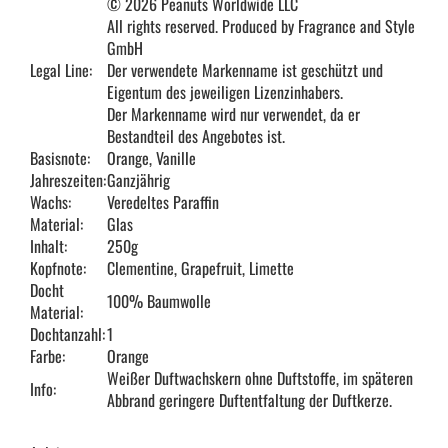
© 2026 Peanuts Worldwide LLC
All rights reserved. Produced by Fragrance and Style
GmbH
Legal Line:
Der verwendete Markenname ist geschützt und
Eigentum des jeweiligen Lizenzinhabers.
Der Markenname wird nur verwendet, da er
Bestandteil des Angebotes ist.
Basisnote:
Orange, Vanille
Jahreszeiten:
Ganzjährig
Wachs:
Veredeltes Paraffin
Material:
Glas
Inhalt:
250g
Kopfnote:
Clementine, Grapefruit, Limette
Docht
100% Baumwolle
Material:
Dochtanzahl:
1
Farbe:
Orange
Weißer Duftwachskern ohne Duftstoffe, im späteren
Info:
Abbrand geringere Duftentfaltung der Duftkerze.