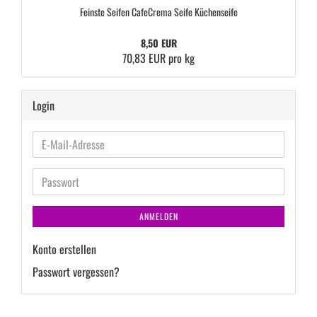
Feins­te Sei­fen Cafe­Cre­ma Seife Kü­chen­sei­fe
8,50 EUR
70,83 EUR pro kg
Login
E-
Mail-
Adresse
Passwort
ANMELDEN
Konto erstellen
Passwort vergessen?