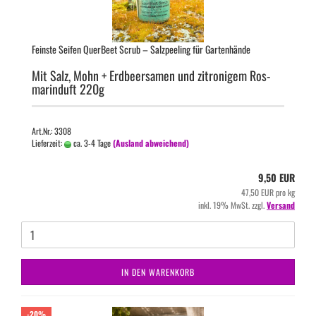
Feins­te Sei­fen Quer­Beet Scrub – Salz­pee­ling für Gar­ten­hän­de
Mit Salz, Mohn + Erd­beer­sa­men und zi­tro­ni­gem Ros­
marin­duft 220g
Art.Nr.: 3308
Lieferzeit:
ca. 3-4 Tage
(Ausland abweichend)
9,50 EUR
47,50 EUR pro kg
inkl. 19% MwSt. zzgl.
Versand
IN DEN WARENKORB
-20%