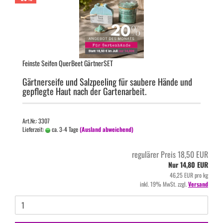
Feins­te Sei­fen Quer­Beet Gärt­ner­SET
Gärt­ner­sei­fe und Salz­pee­ling für sau­be­re Hände und
ge­pfleg­te Haut nach der Gar­ten­ar­beit.
Art.Nr.: 3307
Lieferzeit:
ca. 3-4 Tage
(Ausland abweichend)
regulärer Preis 18,50 EUR
Nur 14,80 EUR
46,25 EUR pro kg
inkl. 19% MwSt. zzgl.
Versand