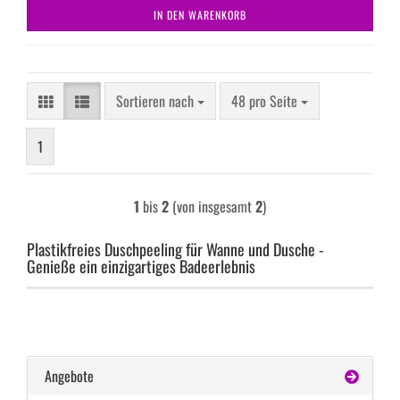
IN DEN WARENKORB
Sortieren nach
pro Seite
Sortieren nach
48 pro Seite
1
1
bis
2
(von insgesamt
2
)
Plastikfreies Duschpeeling für Wanne und Dusche -
Genieße ein einzigartiges Badeerlebnis
Angebote