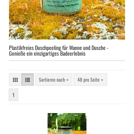
Plastikfreies Duschpeeling für Wanne und Dusche -
Genieße ein einzigartiges Badeerlebnis
Sortieren nach
pro Seite
Sortieren nach
48 pro Seite
1