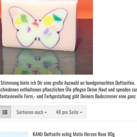
 Stimmung biete ich Dir eine große Auswahl an handgemachten Duftseifen.
schiedenen enthaltenen pflanzlichen Öle pflegen Deine Haut und spenden zus
fantasievolle Form,- und Farbgestaltung gibt Deinem Badezimmer eine ganz 
Sortieren nach
pro Seite
Sortieren nach
48 pro Seite
KANU Duft­sei­fe eckig Motiv Her­zen Rose 80g