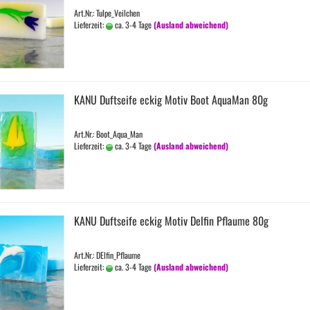
Art.Nr.: Tulpe_Veilchen
Lieferzeit:
ca. 3-4 Tage
(Ausland abweichend)
KANU Duft­sei­fe eckig Motiv Boot Aqua­Man 80g
Art.Nr.: Boot_Aqua_Man
Lieferzeit:
ca. 3-4 Tage
(Ausland abweichend)
KANU Duft­sei­fe eckig Motiv Del­fin Pflau­me 80g
Art.Nr.: DElfin_Pflaume
Lieferzeit:
ca. 3-4 Tage
(Ausland abweichend)