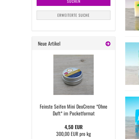
SUCHEN
ERWEITERTE SUCHE
Neue Artikel
Feins­te Sei­fen Mini De­oCreme *Ohne
Duft* im Po­cket­for­mat
4,50 EUR
300,00 EUR pro kg