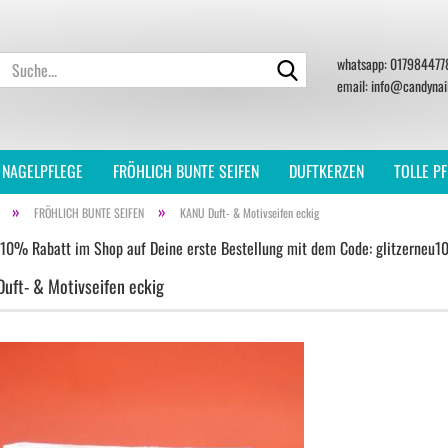
Suche...
whatsapp: 01798447
email: info@candynai
 NAGELPFLEGE
FRÖHLICH BUNTE SEIFEN
DUFTKERZEN
TOLLE P
»
»
FRÖHLICH BUNTE SEIFEN
KANU Duft- & Motivseifen eckig
 10% Rabatt im Shop auf Deine erste Bestellung mit dem Code: glitzerneu1
uft- & Motivseifen eckig