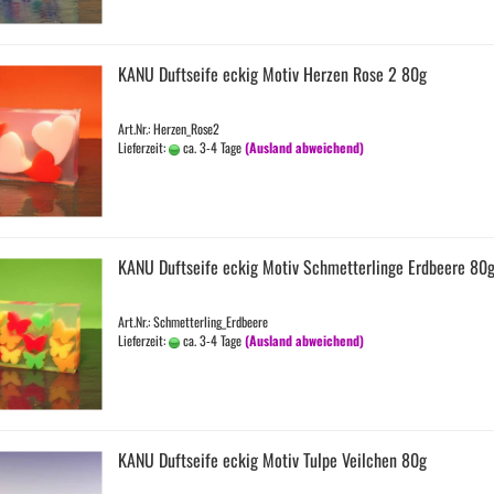
KANU Duft­sei­fe eckig Motiv Her­zen Rose 2 80g
Art.Nr.: Herzen_Rose2
Lieferzeit:
ca. 3-4 Tage
(Ausland abweichend)
KANU Duft­sei­fe eckig Motiv Schmet­ter­lin­ge Erd­bee­re 80
Art.Nr.: Schmetterling_Erdbeere
Lieferzeit:
ca. 3-4 Tage
(Ausland abweichend)
KANU Duft­sei­fe eckig Motiv Tulpe Veil­chen 80g