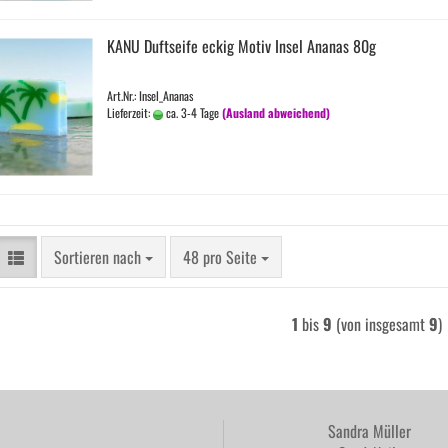
KANU Duft­sei­fe eckig Motiv Insel Ana­nas 80g
Art.Nr.: Insel_Ananas
Lieferzeit:
ca. 3-4 Tage
(Ausland abweichend)
Sortieren nach
pro Seite
Sortieren nach
48 pro Seite
1
bis
9
(von insgesamt
9
)
Sandra Müller