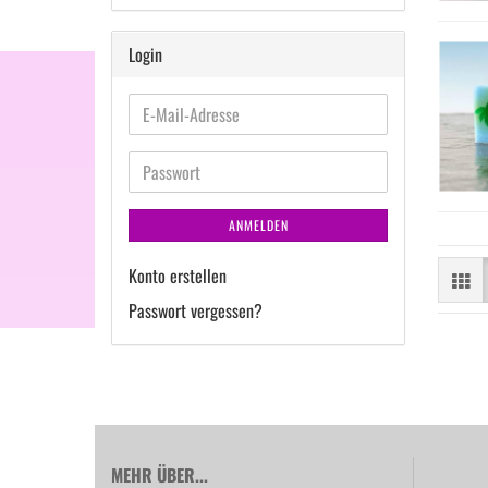
Login
E-
Mail-
Adresse
Passwort
ANMELDEN
Konto erstellen
Passwort vergessen?
MEHR ÜBER...